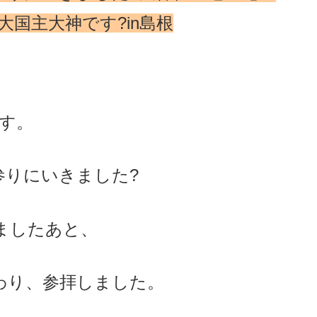
大国主大神です?in島根
す。
参りにいきました?
ましたあと、
わり、参拝しました。