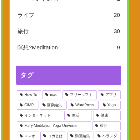
ライフ
20
旅行
30
瞑想?Meditation
9
タグ
How To
mac
フリーソフト
アプリ
GIMP
画像編集
WordPress
Yoga
インターネット
生活
健康
Fairy Meditation Yoga Universe
旅行
スマホ
ヨガとは
動画編集
ベランダ