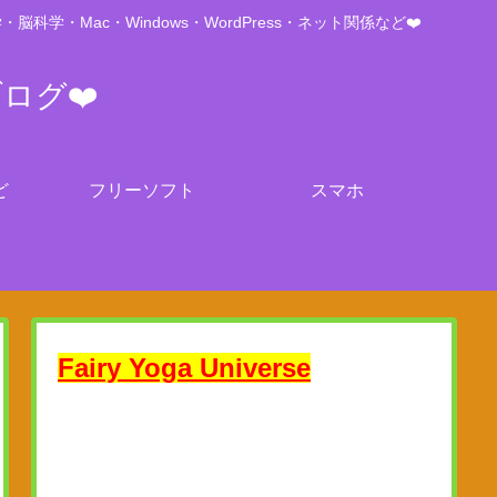
Mac・Windows・WordPress・ネット関係など❤️
ブログ❤️
ど
フリーソフト
スマホ
Fairy Yoga Universe