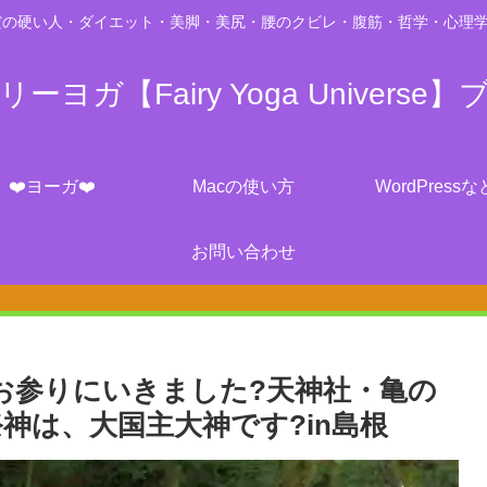
の硬い人・ダイエット・美脚・美尻・腰のクビレ・腹筋・哲学・心理学・脳科学・
ーヨガ【Fairy Yoga Universe】
❤️ヨーガ❤️
Macの使い方
WordPressな
お問い合わせ
お参りにいきました?天神社・亀の
神は、大国主大神です?in島根