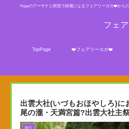
Yogaのアーサナと瞑想で綺麗になるフェアリーヨガ❤️からだ
フェアリ
TopPage
❤️フェアリーヨガ❤️
出雲大社(いづもおほやしろ)に
尾の瀧・天満宮篇?出雲大社主祭
旅行