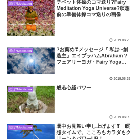
チベット体操のコマ送り?Fairy
瞑想?Meditation
Meditation Yoga Universe?瞑想
前の準備体操コマ送りの画像
2019.08.25
?お薦め❣メッセージ『 私は∞創
瞑想?Meditation
造主』エイブラハムAbraham ?
フェアリーヨガ・Fairy Yoga
Universe ももこ（MOMO）推
薦?
2019.08.25
般若心経パワー
瞑想?Meditation
2019.08.09
暑中お見舞い申し上げます❣ 瞑
瞑想?Meditation
想タイムで、こころもカラダもク
リーン＆パワーUP！