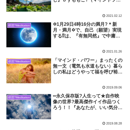
ネス瞑想*1）2021年2月12日04：
０７新月ハーモニー♪
2021.02.12
✡1月29日4時16分の満月?＊新
瞑想?Meditation
月・満月✡で、自己（願望）実現
する⁉は、『有無同然』で中庸
（ニュートラルに?）満月には感
謝と祈りを全ての存在に捧げま
2021.01.26
す?
「マインド・パワー」まったくの
瞑想?Meditation
無一文（電気も水道もない）暮ら
しの私はどうやって福を呼び裕福
になったか★
2019.09.06
∞永久保存版?人生って★自作映
瞑想?Meditation
像の世界?最高傑作イイ作品つく
ろう！！『あなたが、いい気分で
いることが大事です。』
2019.08.28