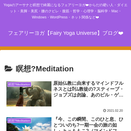
Yogaのアーサナと瞑想で綺麗になるフェアリーヨガ❤️からだの硬い人・ダイエ
ット・美脚・美尻・腰のクビレ・腹筋・哲学・心理学・脳科学・Mac・
Windows・WordPress・ネット関係など❤️
フェアリーヨガ【Fairy Yoga Universe】ブログ❤️
瞑想?Meditation
原始仏教に由来するマインドフル
瞑想?Meditation
ネスとは⁉仏教徒の?スティーブ・
ジョブズは勿論、あのビル・ゲイ
ツも実践中！！マインドフルネス
の語源は、 原始仏教の、念（サ
2021.02.20
ティ）と言われます。今の心と書
いて『念』。よって『今、ここ
『今、この瞬間、このひと息、ひ
瞑想?Meditation
ろ』です?
とついのち?一期一会の旅の如
し』ｂｙももこ?（マインドフル