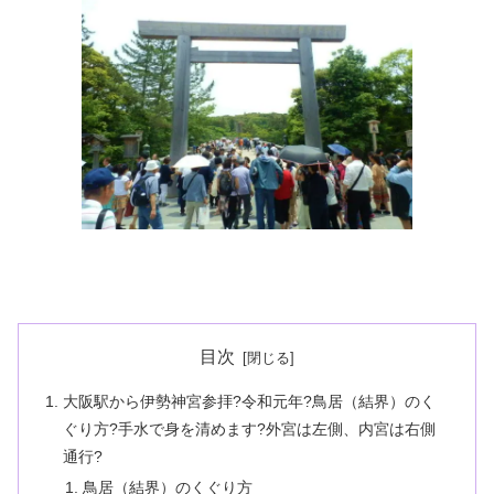
目次
大阪駅から伊勢神宮参拝?令和元年?鳥居（結界）のく
ぐり方?手水で身を清めます?外宮は左側、内宮は右側
通行?
鳥居（結界）のくぐり方