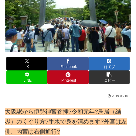
X
Facebook
はてブ
LINE
Pinterest
コピー
2019.06.10
大阪駅から伊勢神宮参拝?令和元年?鳥居（結
界）のくぐり方?手水で身を清めます?外宮は左
側、内宮は右側通行?