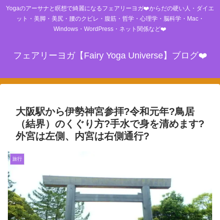
Yogaのアーサナと瞑想で綺麗になるフェアリーヨガ❤️からだの硬い人・ダイエ
ット・美脚・美尻・腰のクビレ・腹筋・哲学・心理学・脳科学・Mac・
Windows・WordPress・ネット関係など❤️
フェアリーヨガ【Fairy Yoga Universe】ブログ❤️
大阪駅から伊勢神宮参拝?令和元年?鳥居
（結界）のくぐり方?手水で身を清めます?
外宮は左側、内宮は右側通行?
旅行