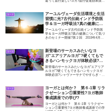
返って血行楽しいヨガ?血行促進効果抜群
健康に良い?画像公開part1新しいバージ
ョンスタイルのエアリアルヨガは、いま
まですることが出来なかったアクロバテ
アーユルヴェーダ生活環境と生活
ヨーガ
ィックなヨガも...
習慣に光?古代伝統インド予防医
学＆ヨーガ呼吸法?真の健康につ
いて気づきのセミナー?第２回
アーユルヴェーダ古代伝統インド予防医
学＆ヨーガ呼吸法?真の健康について気づ
きのセミナー開催?第２回 2019年4月5
日（金）10時～12時?新月 17時51分?ア
ーユルヴェーダとはアーユルヴェーダと
は古代インドで培われた5千年以上の歴史
新登場のサーカスみたいなヨ
ヨーガ
的な...
ガ“エアリアルヨガ”?硬くてもで
きるハンモックヨガ体験必須?シ
ャヴァーサナでやすらぎ・コア筋
新登場のサーカスみたいなヨガ“エアリア
肉トレーニングで減量健康ヨガ?
ルヨガ”?硬くてもできるハンモックヨガ
体験必須?シャヴァーサナでやすらぎ・コ
画像公開part3
ア筋肉トレーニングで減量健康ヨガ?画像
公開part3新登場のサーカスみたいなヨ
ガ“エアリアルヨガ”は、からだが硬くても
ヨーガとは何か？ 第６-1章 リラ
ヨーガ
できるハ...
クゼーション①重要性?ヨガ教師
養成講座での学び?
ヨーガとは何か？ 第６-1章 リラクゼー
ション①重要性?ヨガ教師養成講座での学