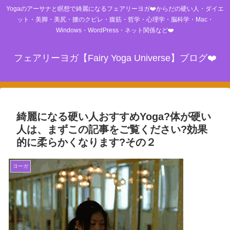
Yogaのアーサナと瞑想で綺麗になるフェアリーヨガ❤️からだの硬い人・ダイエ
ット・美脚・美尻・腰のクビレ・腹筋・哲学・心理学・脳科学・Mac・
Windows・WordPress・ネット関係など❤️
フェアリーヨガ【Fairy Yoga Universe】ブログ❤️
綺麗になる硬い人おすすめYoga?体が硬い
人は、まずこの記事をご覧ください?効果
的に柔らかくなります?その２
ヨーガ