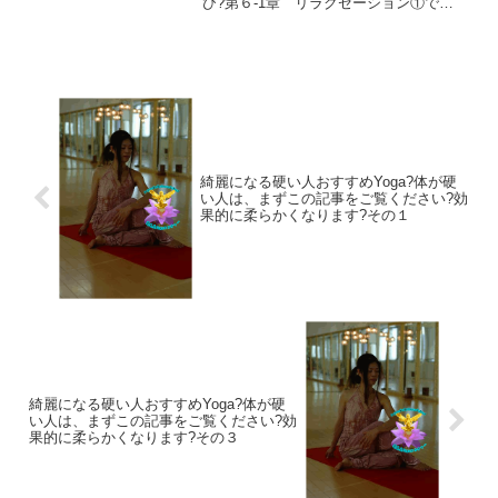
び?第６-1章 リラクゼーション①で
は、 心身ともにリラックスして生きる
ことが、 いかに重要かについてBlogし
ます。ヨーガとは何か？ 第６-1章 リラ
クゼーショ...
綺麗になる硬い人おすすめYoga?体が硬
い人は、まずこの記事をご覧ください?効
果的に柔らかくなります?その１
綺麗になる硬い人おすすめYoga?体が硬
い人は、まずこの記事をご覧ください?効
果的に柔らかくなります?その３