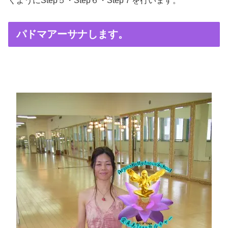
くようにStep５・Step６・Step７を行います。
パドマアーサナします。