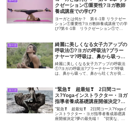
ヨーガ
ーユルヴ...
クゼーション①重要性?ヨガ教師
養成講座での学び?
ヨーガとは何か？ 第６-1章 リラクゼー
ション①重要性?ヨガ教師養成講座での学
び?第６-1章 リラクゼーション①で
は、 心身ともにリラックスして生きる
ことが、 いかに重要かについてBlogし
ます。ヨーガとは何か？ 第６-1章 リラ
綺麗に美しくなる女子力アップの
ヨーガ
クゼーショ...
呼吸法①?ヨガの呼吸法?プラー
ナヤーマ?呼吸は、鼻から吸っ
て、鼻から吐く方が良い?イダー
綺麗に美しくなる女子力アップの呼吸法
ナーディー・ピンガラナーディ
①?ヨガの呼吸法?プラーナヤーマ?呼吸
は、鼻から吸って、鼻から吐く方が良い?
ー・スシュムナーナーディー?
イダーナーディー・ピンガラナーディ
ー・スシュムナーナーディー?こんにち
は、taicoです。今回は、綺麗に美しくな
“緊急❣ 超最短❣ 2日間コー
ヨーガ
る女子力アップの...
ス?Yogaインストラクター・ヨガ
指導者養成基礎講座開催決定?夢
の最先端！ ”切実な、オファー
"緊急❣ 超最短❣ 2日間コース?Yogaイ
の要望にお応えして生まれまし
ンストラクター・ヨガ指導者養成基礎講
座開催決定?夢の最先端！ "切実な、オ
た?
ファーの要望にお応えして生まれました?
今回は、Yogaインストラクター・ヨガ指
導者を目指す方から切実な、オファーの