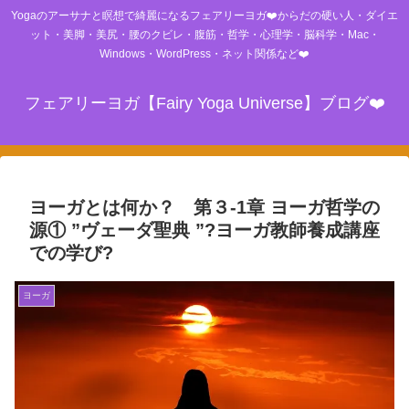
Yogaのアーサナと瞑想で綺麗になるフェアリーヨガ❤️からだの硬い人・ダイエ
ット・美脚・美尻・腰のクビレ・腹筋・哲学・心理学・脳科学・Mac・
Windows・WordPress・ネット関係など❤️
フェアリーヨガ【Fairy Yoga Universe】ブログ❤️
ヨーガとは何か？ 第３-1章 ヨーガ哲学の
源① ”ヴェーダ聖典 ”?ヨーガ教師養成講座
での学び?
ヨーガ