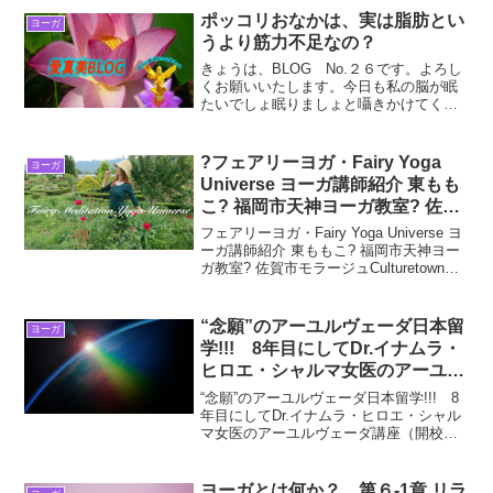
ポッコリおなかは、実は脂肪とい
ヨーガ
うより筋力不足なの？
きょうは、BLOG No.２６です。よろし
くお願いいたします。今日も私の脳が眠
たいでしょ眠りましょと囁きかけてくる
ところを振り払い、できる良いことをや
るだけと言う意識の行動を通して、”宇宙
意識にある進化” すべてが良い方向に進
?フェアリーヨガ・Fairy Yoga
ヨーガ
化しますように...
Universe ヨーガ講師紹介 東もも
こ? 福岡市天神ヨーガ教室? 佐賀
市モラージュCulturetownヨーガ
フェアリーヨガ・Fairy Yoga Universe ヨ
教室?
ーガ講師紹介 東ももこ? 福岡市天神ヨー
ガ教室? 佐賀市モラージュCulturetownヨ
ーガ教室?フェアリーヨガ・Fairy Yoga
Universeは、ZEN YOGA・He...
“念願”のアーユルヴェーダ日本留
ヨーガ
学!!! 8年目にしてDr.イナムラ・
ヒロエ・シャルマ女医のアーユル
ヴェーダ講座（開校式)?
“念願”のアーユルヴェーダ日本留学!!! 8
年目にしてDr.イナムラ・ヒロエ・シャル
マ女医のアーユルヴェーダ講座（開校
式)?こんにちはももこです。念願のアー
ユルヴェーダ日本留学にて学ぶことにな
りましたのでブログにします。“念願”のア
ヨーガとは何か？ 第６-1章 リラ