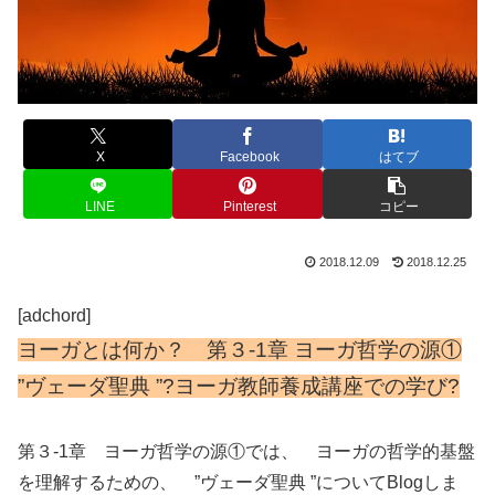
X
Facebook
はてブ
LINE
Pinterest
コピー
2018.12.09
2018.12.25
[adchord]
ヨーガとは何か？ 第３-1章 ヨーガ哲学の源①
”ヴェーダ聖典 ”?ヨーガ教師養成講座での学び?
第３-1章 ヨーガ哲学の源①では、 ヨーガの哲学的基盤
を理解するための、 ”ヴェーダ聖典 ”についてBlogしま