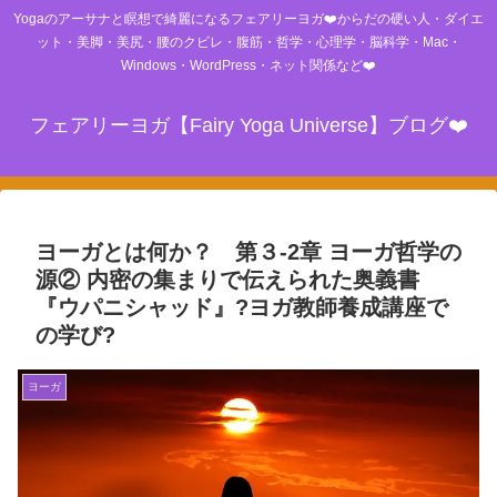
Yogaのアーサナと瞑想で綺麗になるフェアリーヨガ❤️からだの硬い人・ダイエ
ット・美脚・美尻・腰のクビレ・腹筋・哲学・心理学・脳科学・Mac・
Windows・WordPress・ネット関係など❤️
フェアリーヨガ【Fairy Yoga Universe】ブログ❤️
ヨーガとは何か？ 第３-2章 ヨーガ哲学の
源② 内密の集まりで伝えられた奥義書
『ウパニシャッド』?ヨガ教師養成講座で
の学び?
ヨーガ