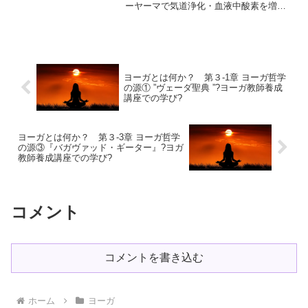
ーヤーマで気道浄化・血液中酸素を増加
ガの呼吸法?プラーナヤーマ?
で美肌効果・脂肪燃焼効果・精神安定?ヨ
ガの呼吸法?プラーナヤーマ?こんにち
は、taicoです。綺麗に美しくなる女子力
アップの呼吸法④...
ヨーガとは何か？ 第３-1章 ヨーガ哲学
の源① ”ヴェーダ聖典 ”?ヨーガ教師養成
講座での学び?
ヨーガとは何か？ 第３-3章 ヨーガ哲学
の源③『バガヴァッド・ギーター』?ヨガ
教師養成講座での学び?
コメント
コメントを書き込む
ホーム
ヨーガ