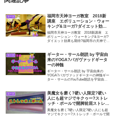
福岡市天神ヨーガ教室 2018新
ヨーガ
講座 エボリューション・ウォー
キング&ヨーガ?ダイエット効果
も期待?
福岡市天神ヨーガ教室 2018新講座 エ
ボリューション・ウォーキング&ヨーガ?
ダイエット効果も期待?福岡市の天神で
2018年新講座”エボリューション・ウォー
キング&ヨーガ”のヨーガ教室がスタート
しました。場所は、”Takahashi Sat...
ギーター・サール朗読 by 宇宙由
ヨーガ
来のYOGA?バガヴァッドギータ
ーの神髄
ギーター・サール朗読 by 宇宙由来の
YOGA?バガヴァッドギーターの神髄ギー
ター・サールのYouTube朗読を宇宙由来
のYOGAとしてFairy Meditation Yoga
Universe 東ももこがstartします。ギー
ター・サー...
美魔女を磨く?硬い人限定?硬い
ヨーガ
人にも超マジでキクゥー?ストレ
ッチ・ポールで開脚前屈ストレッ
チ・ヨガ?
美魔女を磨く?硬い人限定?硬い人にも超
マジでキクゥー?ストレッチ・ポールで開