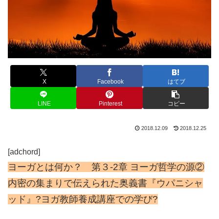
X
Facebook
はてブ
LINE
Pinterest
コピー
2018.12.09
2018.12.25
[adchord]
ヨーガとは何か？ 第３-2章 ヨーガ哲学の源②
内密の集まりで伝えられた奥義書『ウパニシャ
ッド』?ヨガ教師養成講座での学び?