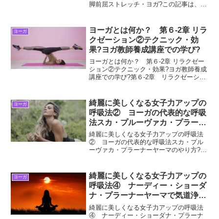
脚前屈ストレッチ・ヨガ?この記事は、か
らだが硬い人限定となります。この記事
をご覧するにあたって柔らかい人には、
必要ないと思いますので、ご遠慮くださ
ヨーガとは何か？ 第６-2章 リラ
ヨーガ
っても構わないです...
クゼーション②テクニック・効
果?ヨガ教師養成講座での学び?
ヨーガとは何か？ 第６-2章 リラクゼー
ション②テクニック・効果?ヨガ教師養成
講座での学び?第６-2章 リラクゼーショ
ン②では、 リラクゼーションのテクニ
ック、リラクゼーションを行ったときの
効果などについてBlogします。ヨーガと
綺麗に美しくなる女子力アップの
ヨーガ
は何か？ ...
呼吸法② ヨーガの代表的な呼吸
法スカ・プルーヴァカ・プラーナ
ーヤーマのやり方?ヨガの呼吸
綺麗に美しくなる女子力アップの呼吸法
法?プラーナヤーマ?
② ヨーガの代表的な呼吸法スカ・プル
ーヴァカ・プラーナーヤーマのやり方?ヨ
ガの呼吸法?プラーナヤーマ?こんにち
は、taicoです。綺麗に美しくなる女子力
アップの呼吸法前回は、左の鼻孔は、イ
綺麗に美しくなる女子力アップの
ヨーガ
ダーというナーデ...
呼吸法④ ナーディー・ショーダ
ナ・プラーナーヤーマで気道浄
化・血液中酸素を増加で美肌効
綺麗に美しくなる女子力アップの呼吸法
果・脂肪燃焼効果・精神安定?ヨ
④ ナーディー・ショーダナ・プラーナ