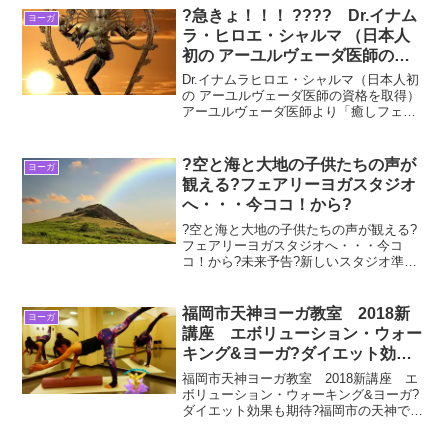
?急きょ！！！ ???? Dr.イナム
ヨーガ
ラ・ヒロエ・シャルマ （日本人
初の アーユルヴェーダ医師の資
格を取得） アーユルヴェーダ医
Dr.イナムラヒロエ・シャルマ（日本人初
師より 「癒しフェア 2019 in
の アーユルヴェーダ医師の資格を取得）
アーユルヴェーダ医師より「癒しフェ
OSAKA」への出演依頼のオファ
ア 2019 in OSAKA」3月10日（日）
ー☆ ????
10：30～11：30への出演依頼のオファー
☆ 癒しフェアとは、 心とカラダそ...
?空と海と大地の子供たちの声が
ヨーガ
観える?フェアリーヨガスタジオ
へ・・・今ココ！から?
?空と海と大地の子供たちの声が観える?
フェアリーヨガスタジオへ・・・今コ
コ！から?未来予告?新しいスタジオ準備
のシフトへの中間発表です。今日のタイ
トル同じイメージの場所への移転がほぼ
確定いたしました。天空の声、海の風の
福岡市天神ヨーガ教室 2018新
ヨーガ
かおり、大地から子供た...
講座 エボリューション・ウォー
キング&ヨーガ?ダイエット効果
も期待?
福岡市天神ヨーガ教室 2018新講座 エ
ボリューション・ウォーキング&ヨーガ?
ダイエット効果も期待?福岡市の天神で
2018年新講座”エボリューション・ウォー
キング&ヨーガ”のヨーガ教室がスタート