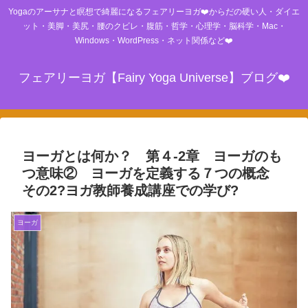
Yogaのアーサナと瞑想で綺麗になるフェアリーヨガ❤️からだの硬い人・ダイエ
ット・美脚・美尻・腰のクビレ・腹筋・哲学・心理学・脳科学・Mac・
Windows・WordPress・ネット関係など❤️
フェアリーヨガ【Fairy Yoga Universe】ブログ❤️
ヨーガとは何か？ 第４-2章 ヨーガのも
つ意味② ヨーガを定義する７つの概念
その2?ヨガ教師養成講座での学び?
ヨーガ