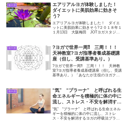
しました。場所は、”Takahashi Sat...
エアリアルヨガ体験しました！
ヨーガ
ダイエットに美肌効果に効きそ
う?
エアリアルヨガ体験しました！ ダイエ
ットに美肌効果に効きそう?２０１８年１
１月13日 大阪梅田 JOTヨガスタジオ
にて 午後2時エアリアルヨガ体験に行き
ましたので、ブログします。エアリアル
ヨガ体験しました！ ダイエットに美肌
?ヨガで世界一周⁈ 三周！！！
ヨーガ
効果に効きそう?...
天神教室?ヨガ指導者養成基礎講
座（但し、受講基準あり。）
?ヨガで世界一周⁈ 三周！！！ 天神教
室?ヨガ指導者養成基礎講座（但し、受講
基準あり。）「あなたが主役のヨガクラ
ス」ホットする❣ヨガのやすらぎスポッ
トです。アットホームな空間?なので、お
子様連れ、マタニィティ安全期の方もお
“気” “プラーナ” と呼ばれる生
ヨーガ
気軽にお越しくださ...
命エネルギーを積極的に体の中に
流し、ストレス・不安を解消する
ヨガの呼吸法プラーナヤーを通し
“気” “プラーナ” と呼ばれる生命エネル
て、深いレベルで瞑想?神の口か
ギーを積極的に体の中に流し、ストレ
ス・不安を解消するヨガの呼吸法プラー
ら呼吸?
ナヤーを通して、深いレベルで瞑想?神の
口から呼吸?すべてを創っている基本物質