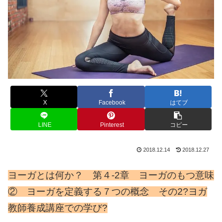
X
Facebook
はてブ
LINE
Pinterest
コピー
2018.12.14
2018.12.27
ヨーガとは何か？ 第４-2章 ヨーガのもつ意味
② ヨーガを定義する７つの概念 その2?ヨガ
教師養成講座での学び?