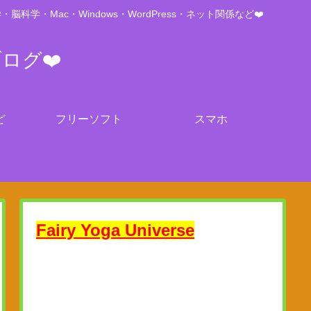
Mac・Windows・WordPress・ネット関係など❤️
ブログ❤️
ど
フリーソフト
スマホ
Fairy Yoga Universe