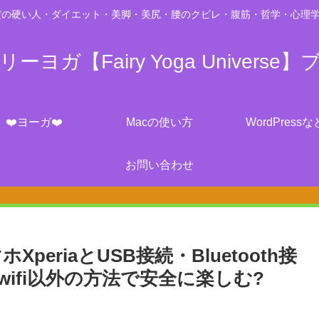
の硬い人・ダイエット・美脚・美尻・腰のクビレ・腹筋・哲学・心理学・脳科学・
ーヨガ【Fairy Yoga Universe】
❤️ヨーガ❤️
Macの使い方
WordPressな
お問い合わせ
XperiaとUSB接続・Bluetooth接
ifi以外の方法で安全に楽しむ?