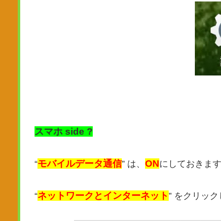
スマホ side ?
モバイルデータ通信
ON
“
” は、
にしておきま
ネットワークとインターネット
“
” をクリッ