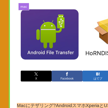
mac
X
Facebook
はてブ
Macにテザリング?AndroidスマホXperia