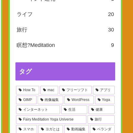
ライフ
20
旅行
30
瞑想?Meditation
9
タグ
How To
mac
フリーソフト
アプリ
GIMP
画像編集
WordPress
Yoga
インターネット
生活
健康
Fairy Meditation Yoga Universe
旅行
スマホ
ヨガとは
動画編集
ベランダ