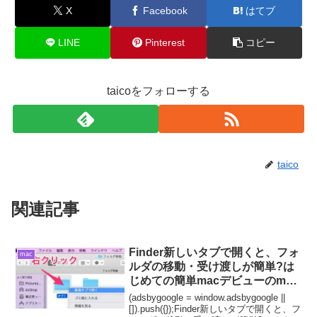
X
Facebook
はてブ
LINE
Pinterest
コピー
taicoをフォローする
taico
関連記事
Finder新しいタブで開くと、フォ
mac
ルダの移動・受け渡しが簡単?は
じめての簡単macデビューのmac
の使い方?
(adsbygoogle = window.adsbygoogle ||
[]).push({});Finder新しいタブで開くと、フ