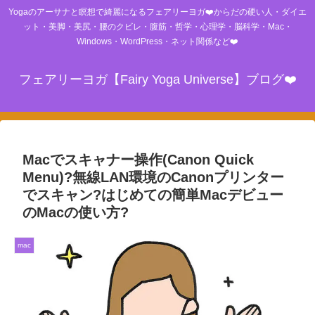
Yogaのアーサナと瞑想で綺麗になるフェアリーヨガ❤️からだの硬い人・ダイエ
ット・美脚・美尻・腰のクビレ・腹筋・哲学・心理学・脳科学・Mac・
Windows・WordPress・ネット関係など❤️
フェアリーヨガ【Fairy Yoga Universe】ブログ❤️
Macでスキャナー操作(Canon Quick
Menu)?無線LAN環境のCanonプリンター
でスキャン?はじめての簡単Macデビュー
のMacの使い方?
mac