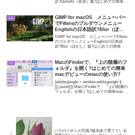
訳?Distorts（変形）篇?はじめての簡単
macデビューのmacの使い方?GIMP for
macOS メニューバーでFiltersのプ...
GIMP for macOS メニューバー
mac
でFiltersのプルダウンメニュー
Englishの日本語訳?Blur（ぼか
し）篇?はじめての簡単macデビ
GIMP for macOS メニューバーでFilters
ューのmacの使い方?
のプルダウンメニューEnglishの日本語
訳?Blur（ぼかし）篇?はじめての簡単
macデビューのmacの使い方?GIMP for
macOS メニューバーでFiltersのプルダ
ウ...
MacのFinderで、『上の階層のフ
mac
ォルダ』を開く?はじめての簡単
macデビューのmacの使い方?
(adsbygoogle = window.adsbygoogle ||
[]).push({});MacのFinderで、『上の階層の
フォルダ』を開く?はじめての簡単macデ
ビューのmacの使い方?Macにて、今
FInderに、表示されて...
バラのツボミの写真?植木鉢で育てている