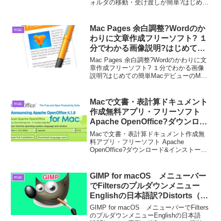
ォルダの移動・受け渡しが簡単?はじめて
の簡単macデビューのmacの使い方?
Finderのフォルダを新しい...
Mac Pages 余白調整?Wordのか
mac
わりに文章作成フリーソフト? １
分でわかる画像説明?はじめての
簡単MacデビューのMacの使い
Mac Pages 余白調整?Wordのかわりに文
方?
章作成フリーソフト? １分でわかる画像
説明?はじめての簡単MacデビューのMac
の使い方?Mac Page で作成した文章な
ど、印刷するときにレイアウトを変更し
て、見やすくするための余白調整...
Macで文書・表計算ドキュメント
mac
作成無料アプリ・フリーソフト
Apache OpenOffice?ダウンロー
ド&インストール?はじめての簡
Macで文書・表計算ドキュメント作成無
単MacデビューのMacの使い方?
料アプリ・フリーソフト Apache
OpenOffice?ダウンロード&インストー
ル?はじめての簡単MacデビューのMacの
使い方?Mac でWord・Excelをローカルで
なければインターネット上に...
GIMP for macOS メニューバー
mac
でFiltersのプルダウンメニュー
Englishの日本語訳?Distorts（変
形）篇?はじめての簡単macデビ
GIMP for macOS メニューバーでFilters
ューのmacの使い方?
のプルダウンメニューEnglishの日本語