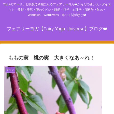
Yogaのアーサナと瞑想で綺麗になるフェアリーヨガ❤️からだの硬い人・ダイエ
ット・美脚・美尻・腰のクビレ・腹筋・哲学・心理学・脳科学・Mac・
Windows・WordPress・ネット関係など❤️
フェアリーヨガ【Fairy Yoga Universe】ブログ❤️
ももの実 桃の実 大きくなあ～れ！
ライフ