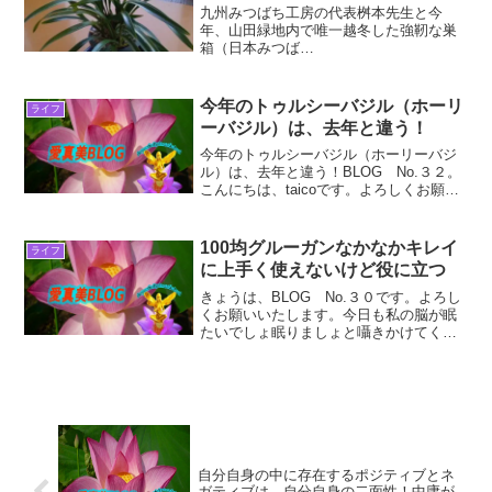
九州みつばち工房の代表桝本先生と今
年、山田緑地内で唯一越冬した強靭な巣
箱（日本みつば
ち）
２０２１年3
月31日撮影 ２月受講した山田緑地の日本
今年のトゥルシーバジル（ホーリ
ライフ
みつばち講座でくじ引きで出会えた日本
ーバジル）は、去年と違う！
みつ...
今年のトゥルシーバジル（ホーリーバジ
ル）は、去年と違う！BLOG No.３２。
こんにちは、taicoです。よろしくお願い
いたします。前置きは、遠慮なく飛ばし
て下さい。今日も私の脳が眠たいでしょ
眠りましょと囁きかけてくるところを振
100均グルーガンなかなかキレイ
ライフ
り払い、Bl...
に上手く使えないけど役に立つ
きょうは、BLOG No.３０です。よろし
くお願いいたします。今日も私の脳が眠
たいでしょ眠りましょと囁きかけてくる
ところを振り払い、できる良いことをや
るだけと言う意識の行動を通して、”宇宙
意識にある進化” すべてが良い方向に進
化しますように...
自分自身の中に存在するポジティブとネ
ガティブは、自分自身の二面性！中庸が