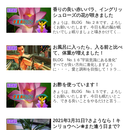
香りの良い赤いバラ、イングリッ
ライフ
シュローズの花が咲きました
きょうは、BLOG No.２８です。よろし
くお願いいたします。今日も私の脳が眠
たいでしょ眠りましょと囁きかけてくる
ところを振り払い、できる良いことをや
るだけと言う意識の行動を通して、”宇宙
意識にある進化” すべてが良い方向に進
お風呂に入ったら、入る前と比べ
ライフ
化しますように...
て、体重が増えました！
BLOG No.１６”宇宙意識にある進化”
すべてが良い方向に進化しますよう
に・・・。愛と調和を目指して！トラウ
マがシマウマへかわるかな～。シマウマ
が、一頭、二頭・・・。でも１っぴき、
２ひきのほうがいい、かわいい・・・。
お酢を使っています！
ライフ
お風呂に入ったら、入...
きょうは、BLOG No.１５です。よろし
くお願いいたします。今日も眠たいとこ
ろ、できる良いことをやるだけと言う意
識の行動をとうして、”宇宙意識にある進
化” すべてが良い方向に進化しますよう
に・・・。愛と調和を目指して！トラウ
マがシマウマへ...
2021年3月31日?さようなら！キ
ライフ
ンリョウヘン❀また逢う日まで?