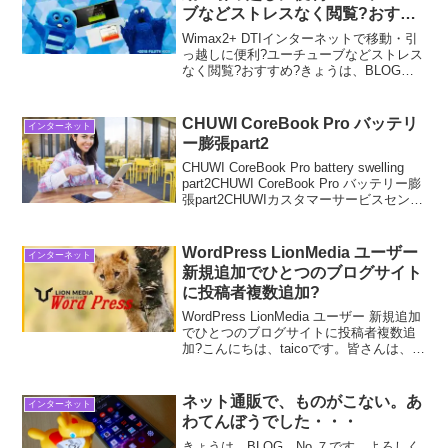
ブなどストレスなく閲覧?おすす
め?
Wimax2+ DTIインターネットで移動・引
っ越しに便利?ユーチューブなどストレス
なく閲覧?おすすめ?きょうは、BLOG
No.９です。よろしくお願いいたします。
今日も眠たいところ、できる良いことを
やるだけと言う意識の行動をとうし
CHUWI CoreBook Pro バッテリ
インターネット
て、”宇...
ー膨張part2
CHUWI CoreBook Pro battery swelling
part2CHUWI CoreBook Pro バッテリー膨
張part2CHUWIカスタマーサービスセンタ
ーへCHUWI CoreBook Pro バッテリー膨
張につい...
WordPress LionMedia ユーザー
インターネット
新規追加でひとつのブログサイト
に投稿者複数追加?
WordPress LionMedia ユーザー 新規追加
でひとつのブログサイトに投稿者複数追
加?こんにちは、taicoです。皆さんは、ひ
とつのBlogサイトへ複数のひとで投稿し
たいことがありませんか？きょうは、
Blog管理者以外のひとが、...
ネット通販で、ものがこない。あ
インターネット
わてんぼうでした・・・
きょうは、BLOG No.７です。よろしく