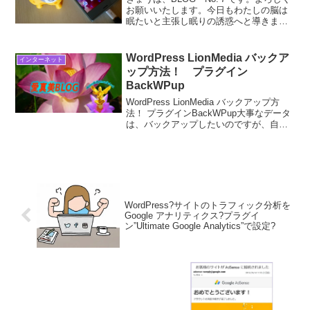
お願いいたします。今日もわたしの脳は
眠たいと主張し眠りの誘惑へと導きます
が、もう一人の自分ができるできる良い
ことをやれば良いことあるよと囁きます
ので、行動をとうして、脳を筋トレ感覚
WordPress LionMedia バックア
インターネット
で鍛えてみます。こ...
ップ方法！ プラグイン
BackWPup
WordPress LionMedia バックアップ方
法！ プラグインBackWPup大事なデータ
は、バックアップしたいのですが、自動
でバックアップ出来るプラグインという
ことでBackWPupでの方法についてBlog
したいと思います。Wor...
WordPress?サイトのトラフィック分析を
Google アナリティクス?プラグイ
ン”Ultimate Google Analytics”で設定?