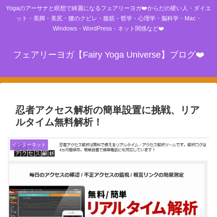
Yogaのアーサナと瞑想で綺麗になるフェアリーヨガ❤️からだの硬い人・ダイエ
ット・美脚・美尻・腰のクビレ・腹筋・哲学・心理学・脳科学・Mac・
Windows・WordPress・ネット関係など❤️
フェアリーヨガ【Fairy Yoga Universe】ブログ❤️
忍者アクセス解析の簡単設置に挑戦、リア
ルタイム無料解析！
インターネット