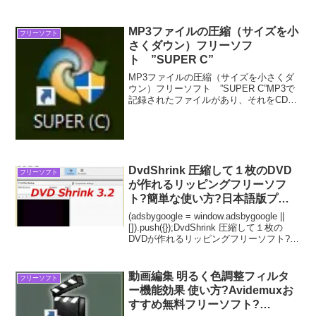
トHandBrakeは、デフォルト設定そのま
ま、字幕付きDVD動画ISOイメージファ
イルをMP4へエンコードすると...
MP3ファイルの圧縮（サイズを小
フリーソフト
さくダウン）フリーソフ
ト ”SUPER C”
MP3ファイルの圧縮（サイズを小さくダ
ウン）フリーソフト ”SUPER C”MP3で
記録されたファイルがあり、それをCDな
どに入れたい出来れば１枚に、でもサイ
ズが大きい時ってありますよね。！！
例えばファイルのサイズが、７００MB以
上の７５...
DvdShrink 圧縮して１枚のDVD
フリーソフト
が作れるリッピングフリーソフ
ト?簡単な使い方?日本語版プレ
ビュー?
(adsbygoogle = window.adsbygoogle ||
[]).push({});DvdShrink 圧縮して１枚の
DVDが作れるリッピングフリーソフト?簡
単な使い方?日本語版プレビュー?現在日
本語版DvdShrinkは、...
動画編集 明るく色調整フィルタ
フリーソフト
ー機能効果 使い方?Avidemuxお
すすめ無料フリーソフト?