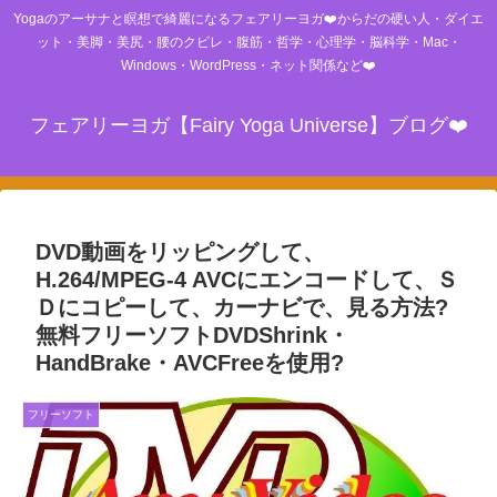
Yogaのアーサナと瞑想で綺麗になるフェアリーヨガ❤️からだの硬い人・ダイエ
ット・美脚・美尻・腰のクビレ・腹筋・哲学・心理学・脳科学・Mac・
Windows・WordPress・ネット関係など❤️
フェアリーヨガ【Fairy Yoga Universe】ブログ❤️
DVD動画をリッピングして、
H.264/MPEG-4 AVCにエンコードして、Ｓ
Ｄにコピーして、カーナビで、見る方法?
無料フリーソフトDVDShrink・
HandBrake・AVCFreeを使用?
フリーソフト