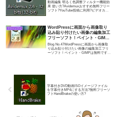
YouTube投稿に利用?
動画編集 明るく色調整フィルター機能効
果 使い方?Avidemuxおすすめ無料フリー
ソフト?YouTube投稿に利用?ビデオカメ
ラなどで動画を撮影して、いざそれを
YouTubeなどに投稿しようかなとか思っ
て視聴したら暗くて冴えないなーな
ど、...
WordPressに画面から画像取り
フリーソフト
込み貼り付けたい画像の編集加工
フリーソフト！ペイント・GIMP
は無料です。
Blog No.47WordPressに画面から画像取
り込み貼り付けたい画像の編集加工フリ
ーソフト！ペイント・GIMPは無料です。
ペイントは、Windowsに標準でアクセサ
リーにあると思います。GIMPは、ダウン
ロードしてインストールします...
字幕付きDVD動画ISOイメージファイル
を字幕付きMP4にする方法?無料フリーソ
フトHandBrakeの使い方?