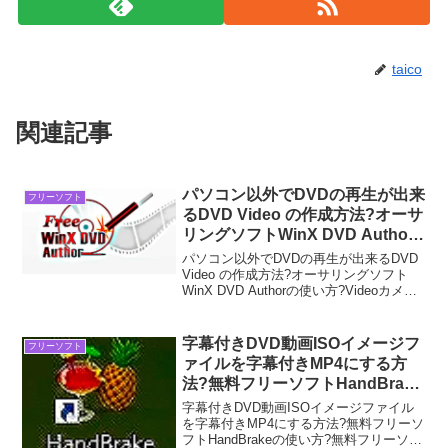
taico
関連記事
パソコン以外でDVDの再生が出来
フリーソフト
るDVD Video の作成方法?オーサ
リングソフトWinX DVD Author
の使い方?
パソコン以外でDVDの再生が出来るDVD
Video の作成方法?オーサリングソフト
WinX DVD Authorの使い方?Videoカメラ
などで撮影した動画などを、無料フリー
ソフトなどで編集して、無料フリーDVD
オーサリングソフトWinX...
字幕付きDVD動画ISOイメージフ
フリーソフト
ァイルを字幕付きMP4にする方
法?無料フリーソフトHandBrake
の使い方?
字幕付きDVD動画ISOイメージファイル
を字幕付きMP4にする方法?無料フリーソ
フトHandBrakeの使い方?無料フリーソフ