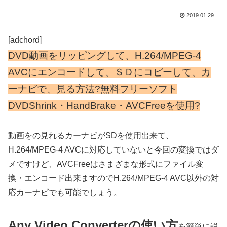
2019.01.29
[adchord]
DVD動画をリッピングして、
H.264/MPEG-
4
AVCにエンコードして、ＳＤにコピーして、カ
ーナビで、見る方法?無料フリーソフト
DVDShrink・HandBrake・AVCFreeを使用?
動画をの見れるカーナビがSDを使用出来て、
H.264/MPEG-
4
AVCに対応していないと今回の変換ではダ
メですけど、AVCFreeはさまざまな形式にファイル変
換・エンコード出来ますので
H.264/MPEG-
4
AVC以外の対
応カーナビでも可能でしょう。
Any Video Converterの使い方
を簡単に説