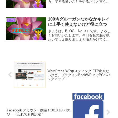
ろ、できる良いことをやるだけと言う意
識の行動をとうして、”宇宙意識にある進
化” すべてが良い方向に進化しますよう
に・・・。愛と調和を目指して！トラウ
マがシマウマへ...
100均グルーガンなかなかキレイ
ライフ
に上手く使えないけど役に立つ
きょうは、BLOG No.３０です。よろし
くお願いいたします。今日も私の脳が眠
たいでしょ眠りましょと囁きかけてくる
ところを振り払い、できる良いことをや
るだけと言う意識の行動を通して、”宇宙
意識にある進化” すべてが良い方向に進
化しますように...
WordPress WPホスティング FTP出来な
いけど、プラグインBackWPupでPCへバ
ックアップ！
Facebook アカウント削除！2018.10 パス
ワード忘れても再設定！