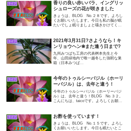
バーを外します。テールランプ側のカバ
香りの良い赤いバラ、イングリッ
ライフ
ーテール...
シュローズの花が咲きました
きょうは、BLOG No.２８です。よろし
くお願いいたします。今日も私の脳が眠
たいでしょ眠りましょと囁きかけてくる
ところを振り払い、できる良いことをや
るだけと言う意識の行動を通して、”宇宙
意識にある進化” すべてが良い方向に進
2021年3月31日?さようなら！キ
ライフ
化しますように...
ンリョウヘン❀また逢う日まで?
九州みつばち工房の代表桝本先生と今
年、山田緑地内で唯一越冬した強靭な巣
箱（日本みつば
ち）
２０２１年3
月31日撮影 ２月受講した山田緑地の日本
今年のトゥルシーバジル（ホーリ
ライフ
みつばち講座でくじ引きで出会えた日本
ーバジル）は、去年と違う！
みつ...
今年のトゥルシーバジル（ホーリーバジ
ル）は、去年と違う！BLOG No.３２。
こんにちは、taicoです。よろしくお願い
いたします。前置きは、遠慮なく飛ばし
て下さい。今日も私の脳が眠たいでしょ
眠りましょと囁きかけてくるところを振
お酢を使っています！
ライフ
り払い、Bl...
きょうは、BLOG No.１５です。よろし
くお願いいたします。今日も眠たいとこ