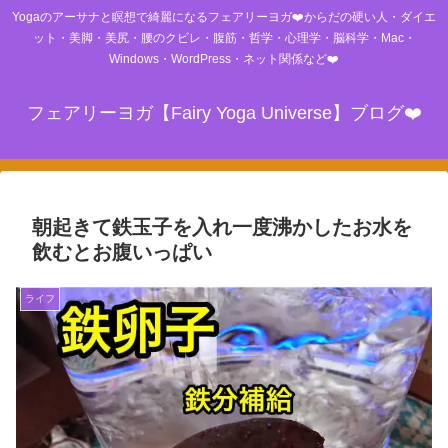
Yogaのアーサナと瞑想で綺麗になるフェアリーヨガ❤️からだの硬い人・ダイエ
ット・美脚・美尻・腰のクビレ・腹筋・哲学・心理学・脳科学・Mac・
Windows・WordPress・ネット関係など❤️
フェアリーヨガ【Fairy Yoga Universe】ブログ❤️
朝起きて鉄玉子を入れ一度沸かしたお水を
飲むとお腹いっぱい
ライフ