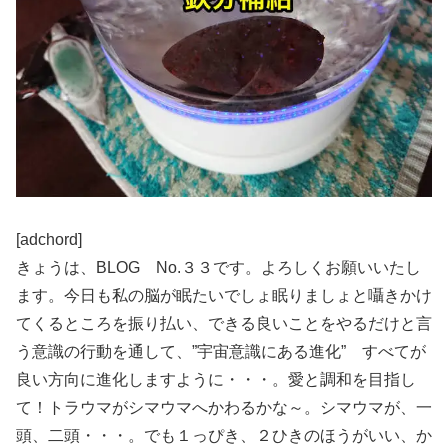
[adchord]
きょうは、BLOG No.３３です。よろしくお願いいたし
ます。今日も私の脳が眠たいでしょ眠りましょと囁きかけ
てくるところを振り払い、できる良いことをやるだけと言
う意識の行動を通して、”宇宙意識にある進化” すべてが
良い方向に進化しますように・・・。愛と調和を目指し
て！トラウマがシマウマへかわるかな～。シマウマが、一
頭、二頭・・・。でも１っぴき、２ひきのほうがいい、か