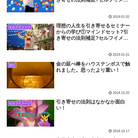
ジ書き換え?
2019.01.02
理想の人生を引き寄せるセミナー
セルフイメージ
からの学び①マインドセット?引
き寄せの法則補足?セルフイメー
ジ書き換え?
2019.01.01
金の延べ棒をハウステンボスで触
旅行
れました。思ったより重い！
2018.10.20
引き寄せの法則はなかなか面白
セルフイメージ
い！
2018.10.17