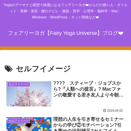
Yogaのアーサナと瞑想で綺麗になるフェアリーヨガ❤️からだの硬い人・ダイエ
ット・美脚・美尻・腰のクビレ・腹筋・哲学・心理学・脳科学・Mac・
Windows・WordPress・ネット関係など❤️
フェアリーヨガ【Fairy Yoga Universe】ブログ❤️
セルフイメージ
???? スティーブ・ジョブスか
セルフイメージ
ら?『人類への提言』? Macファ
ンの敬愛する若き友人より今朝メ
ール届きました！ ???? 胸が熱
くなる内容すぎて、そのまま シ
2019.04.02
ェアーさせていた だきます☆
理想の人生を引き寄せるセミナー
セルフイメージ
からの学び②モチベーション?引
き寄せの法則補足?セルフイメー