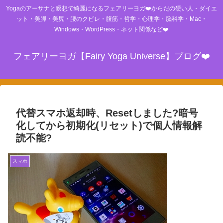
Yogaのアーサナと瞑想で綺麗になるフェアリーヨガ❤️からだの硬い人・ダイエ
ット・美脚・美尻・腰のクビレ・腹筋・哲学・心理学・脳科学・Mac・
Windows・WordPress・ネット関係など❤️
フェアリーヨガ【Fairy Yoga Universe】ブログ❤️
代替スマホ返却時、Resetしました?暗号
化してから初期化(リセット)で個人情報解
読不能?
スマホ