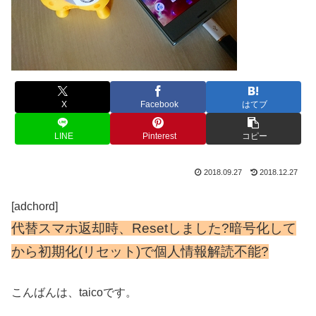
X
Facebook
はてブ
LINE
Pinterest
コピー
2018.09.27
2018.12.27
[adchord]
代替スマホ返却時、Resetしました?暗号化して
から初期化(リセット)で個人情報解読不能?
こんばんは、taicoです。