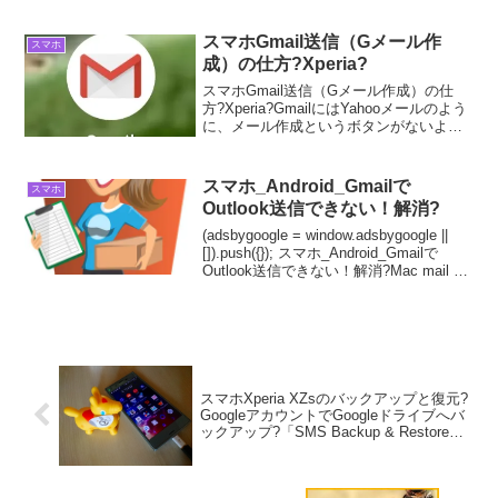
アプリ利用?BLOG No.４今回は、スマ
ホが故障して、修理に出すために、デー
タをバック...
スマホGmail送信（Gメール作
スマホ
成）の仕方?Xperia?
スマホGmail送信（Gメール作成）の仕
方?Xperia?GmailにはYahooメールのよう
に、メール作成というボタンがないよう
なので、ご案内いたします。あと連絡先
からのメール作成も付け加えて置きま
す。スマホGmail送信（Gメール作成）...
スマホ_Android_Gmailで
スマホ
Outlook送信できない！解消?
(adsbygoogle = window.adsbygoogle ||
[]).push({}); スマホ_Android_Gmailで
Outlook送信できない！解消?Mac mail で
は、Outlookアカウント で同じ内容の文
章が...
スマホXperia XZsのバックアップと復元?
GoogleアカウントでGoogleドライブへバ
ックアップ?「SMS Backup & Restore」
アプリ利用?