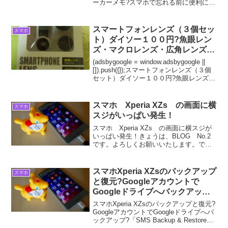
ーカーメモ?スマホで忘れる前に便利にお
すすめメモアプリ?パスワードメモ?黄色
のラインマーカーメモ?思いついたグッ
ド・アイデアも、忙しいと3分すると忘れ
スマートフォンレンズ（３個セッ
スマホ
てしまいなんだっ...
ト）ダイソー１００円?魚眼レン
ズ・マクロレンズ・広角レンズ?
撮影テスト
(adsbygoogle = window.adsbygoogle ||
[]).push({});スマートフォンレンズ（３個
セット）ダイソー１００円?魚眼レンズ・
マクロレンズ・広角レンズ?撮影テストダ
イソー１００円にて、スマートフォン用
の...
スマホ Xperia XZs の画面に横
スマホ
スジがいっぱい発生！
スマホ Xperia XZs の画面に横スジが
いっぱい発生！きょうは、BLOG No.2
です。よろしくお願いいたします。でき
る良いことをやるだけと言う意識の行動
をとうして、脳の筋トレ感覚で、これま
での生活習慣がより良い方向へ進む様に
スマホXperia XZsのバックアップ
スマホ
書き換わ...
と復元?Googleアカウントで
Googleドライブへバックアップ?
「SMS Backup & Restore」アプ
スマホXperia XZsのバックアップと復元?
リ利用?
GoogleアカウントでGoogleドライブへバ
ックアップ?「SMS Backup & Restore」