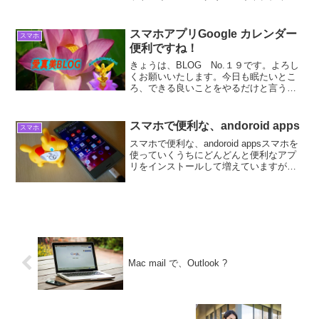
（動画）アイコンの非表示(削除)の方法?
DU Recorderスク...
スマホアプリGoogle カレンダー
スマホ
便利ですね！
きょうは、BLOG No.１９です。よろし
くお願いいたします。今日も眠たいとこ
ろ、できる良いことをやるだけと言う意
識の行動をとうして、”宇宙意識にある進
化” すべてが良い方向に進化しますよう
に・・・。愛と調和を目指して！トラウ
スマホで便利な、andoroid apps
スマホ
マがシマウマへ...
スマホで便利な、andoroid appsスマホを
使っていくうちにどんどんと便利なアプ
リをインストールして増えていますが、
とりあえず、使っていて便利なアプリを
載せておきます。前置きの、挨拶が長い
ので、遠慮なく、目次より、スマホで便
利な、an...
Mac mail で、Outlook ?