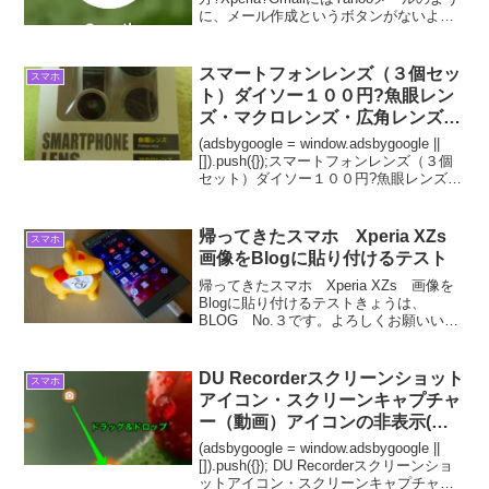
に、メール作成というボタンがないよう
なので、ご案内いたします。あと連絡先
からのメール作成も付け加えて置きま
す。スマホGmail送信（Gメール作成）...
スマートフォンレンズ（３個セッ
スマホ
ト）ダイソー１００円?魚眼レン
ズ・マクロレンズ・広角レンズ?
撮影テスト
(adsbygoogle = window.adsbygoogle ||
[]).push({});スマートフォンレンズ（３個
セット）ダイソー１００円?魚眼レンズ・
マクロレンズ・広角レンズ?撮影テストダ
イソー１００円にて、スマートフォン用
の...
帰ってきたスマホ Xperia XZs
スマホ
画像をBlogに貼り付けるテスト
帰ってきたスマホ Xperia XZs 画像を
Blogに貼り付けるテストきょうは、
BLOG No.３です。よろしくお願いいた
します。今日も眠たいところ、できる良
いことをやるだけと言う意識の行動をと
うして、脳の私は、眠たいと主張する怠
DU Recorderスクリーンショット
スマホ
け癖に...
アイコン・スクリーンキャプチャ
ー（動画）アイコンの非表示(削
除)の方法?
(adsbygoogle = window.adsbygoogle ||
[]).push({}); DU Recorderスクリーンショ
ットアイコン・スクリーンキャプチャー