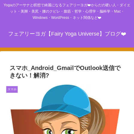
Yogaのアーサナと瞑想で綺麗になるフェアリーヨガ❤️からだの硬い人・ダイエ
ット・美脚・美尻・腰のクビレ・腹筋・哲学・心理学・脳科学・Mac・
Windows・WordPress・ネット関係など❤️
フェアリーヨガ【Fairy Yoga Universe】ブログ❤️
スマホ_Android_GmailでOutlook送信で
きない！解消?
スマホ