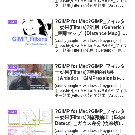
radius【発光半径】①?
[]).push({});?GIMP for Mac?GIMP_フィル
ター効果(Filters)?芸術的効果（Artistic）_
柔らかい発光【Softglow】続続...
?GIMP for Mac?GIMP_フィルタ
GIMP
ー効果(Filters)?汎用（Generic）
_距離マップ【Distance Map】続
**6篇⬛ Normalize【正規化】
(adsbygoogle = window.adsbygoogle ||
[]).push({});?GIMP for Mac?GIMP_フィル
ター効果(Filters)?汎用（Generic）_距離
マップ【Distance Map】続**...
?GIMP for Mac?GIMP_フィルタ
GIMP
ー効果(Filters)?芸術的効果
（Artistic）_GIMPressionist-絵
のような処理【GIMPressionist】
(adsbygoogle = window.adsbygoogle ||
続**127篇_ブラシ：
[]).push({});?GIMP for Mac?GIMP_フィル
ター効果(Filters)?芸術的効果（Artistic）
grad03.pgm（勾配）ガンマ①?
_GIMPressionist-絵のよ...
?GIMP for Mac?GIMP_フィルタ
GIMP
ー効果(Filters)?輪郭抽出（Edge-
Detect）_ガウス差分 (従来版)
【Difference of
(adsbygoogle = window.adsbygoogle ||