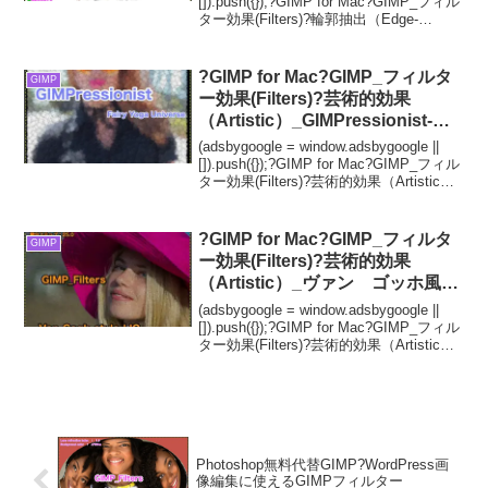
Gaussians(legacy)】続篇スムー
[]).push({});?GIMP for Mac?GIMP_フィル
ター効果(Filters)?輪郭抽出（Edge-
ズ化パラメーター?WordPressな
Detect）_ガウス差分 (従来版)【Diff...
ど画像編集におすすめ
?GIMP for Mac?GIMP_フィルタ
GIMP
ー効果(Filters)?芸術的効果
（Artistic）_GIMPressionist-絵
のような処理【GIMPressionist】
(adsbygoogle = window.adsbygoogle ||
続**19篇_Patchwork【パッチワ
[]).push({});?GIMP for Mac?GIMP_フィル
ター効果(Filters)?芸術的効果（Artistic）
ーク】をプリセット?
_GIMPressionist-絵のよ...
?GIMP for Mac?GIMP_フィルタ
GIMP
ー効果(Filters)?芸術的効果
（Artistic）_ヴァン ゴッホ風
(LIC)【Van Gogh style (LIC)】続
(adsbygoogle = window.adsbygoogle ||
**7篇_ホワイトノイズと①?
[]).push({});?GIMP for Mac?GIMP_フィル
ター効果(Filters)?芸術的効果（Artistic）_
ヴァン ゴッホ風(LIC)【Van ...
Photoshop無料代替GIMP?WordPress画
像編集に使えるGIMPフィルター