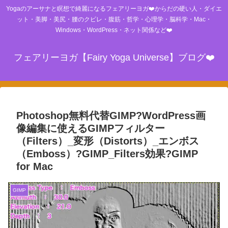
Yogaのアーサナと瞑想で綺麗になるフェアリーヨガ❤️からだの硬い人・ダイエ
ット・美脚・美尻・腰のクビレ・腹筋・哲学・心理学・脳科学・Mac・
Windows・WordPress・ネット関係など❤️
フェアリーヨガ【Fairy Yoga Universe】ブログ❤️
Photoshop無料代替GIMP?WordPress画
像編集に使えるGIMPフィルター
（Filters）_変形（Distorts）_エンボス
（Emboss）?GIMP_Filters効果?GIMP
for Mac
GIMP