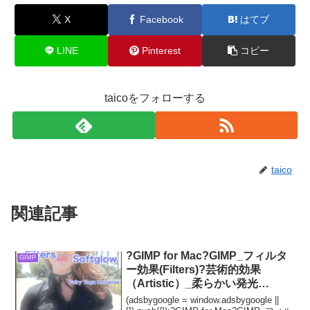
X
Facebook
はてブ
LINE
Pinterest
コピー
taicoをフォローする
taico
関連記事
?GIMP for Mac?GIMP_フィルタ
GIMP
ー効果(Filters)?芸術的効果
（Artistic）_柔らかい発光
【Softglow】続続篇Glow
(adsbygoogle = window.adsbygoogle ||