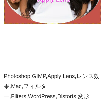
Photoshop,GIMP,Apply Lens,レンズ効
果,Mac,フィルタ
ー,Filters,WordPress,Distorts,変形