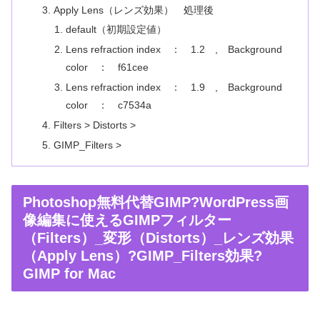
Apply Lens（レンズ効果） 処理後
default（初期設定値）
Lens refraction index ： 1.2 , Background
color ： f61cee
Lens refraction index ： 1.9 , Background
color ： c7534a
Filters > Distorts >
GIMP_Filters >
Photoshop無料代替GIMP?WordPress画
像編集に使えるGIMPフィルター
（Filters）_変形（Distorts）_レンズ効果
（Apply Lens）?GIMP_Filters効果?
GIMP for Mac