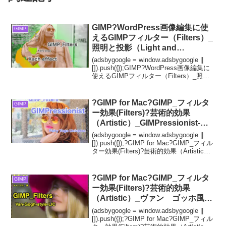
GIMP?WordPress画像編集に使
GIMP
えるGIMPフィルター（Filters）_
照明と投影（Light and
Shadow）_Xach効果（半透明で
(adsbygoogle = window.adsbygoogle ||
立体的）【Xach effect】続**4篇
[]).push({});GIMP?WordPress画像編集に
使えるGIMPフィルター（Filters）_照明
ドロップシャドウぼかし半径?
と投影（Light and Shadow）_Xach効...
GIMP_Filters効果?GIMP for Mac
?GIMP for Mac?GIMP_フィルタ
GIMP
ー効果(Filters)?芸術的効果
（Artistic）_GIMPressionist-絵
のような処理【GIMPressionist】
(adsbygoogle = window.adsbygoogle ||
続**157篇_ブラシ：
[]).push({});?GIMP for Mac?GIMP_フィル
ター効果(Filters)?芸術的効果（Artistic）
paper04.pgmガンマ①?
_GIMPressionist-絵のよ...
?GIMP for Mac?GIMP_フィルタ
GIMP
ー効果(Filters)?芸術的効果
（Artistic）_ヴァン ゴッホ風
(LIC)【Van Gogh style (LIC)】続
(adsbygoogle = window.adsbygoogle ||
**18篇_対象チャンネル?色相③?
[]).push({});?GIMP for Mac?GIMP_フィル