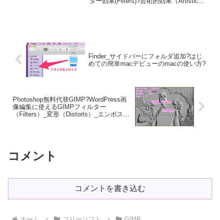
ター効果(Filters)?芸術的効果（Artistic）_
覆布化【covering-cloth...
Finder_サイドバーにフォルダ追加?はじ
めての簡単macデビューのmacの使い方?
Photoshop無料代替GIMP?WordPress画
像編集に使えるGIMPフィルター
（Filters）_変形（Distorts）_エンボス
（Emboss）?GIMP_Filters効果?GIMP
for Mac
コメント
コメントを書き込む
ホーム
フリーソフト
GIMP