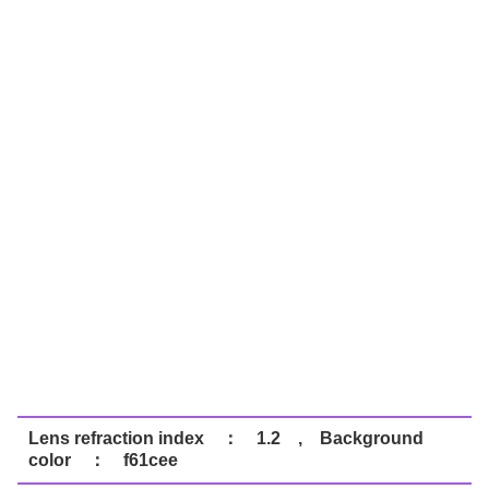
Lens refraction index ： 1.2 , Background
color ： f61cee