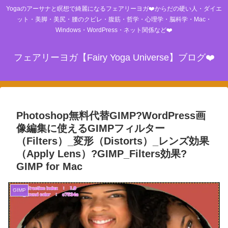
Yogaのアーサナと瞑想で綺麗になるフェアリーヨガ❤️からだの硬い人・ダイエ
ット・美脚・美尻・腰のクビレ・腹筋・哲学・心理学・脳科学・Mac・
Windows・WordPress・ネット関係など❤️
フェアリーヨガ【Fairy Yoga Universe】ブログ❤️
Photoshop無料代替GIMP?WordPress画
像編集に使えるGIMPフィルター
（Filters）_変形（Distorts）_レンズ効果
（Apply Lens）?GIMP_Filters効果?
GIMP for Mac
GIMP