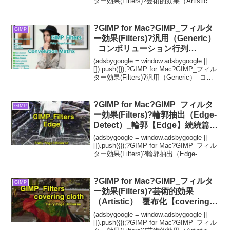
ター効果(Filters)?芸術的効果（Artistic）_
ヴァン ゴッホ風(LIC)【Van ...
?GIMP for Mac?GIMP_フィルタ
GIMP
ー効果(Filters)?汎用（Generic）
_コンボリューション行列
【Convolution Matrix】続**32篇
(adsbygoogle = window.adsbygoogle ||
Matrix左下がり?
[]).push({});?GIMP for Mac?GIMP_フィル
ター効果(Filters)?汎用（Generic）_コン
ボリューション行列【Convolutio...
?GIMP for Mac?GIMP_フィルタ
GIMP
ー効果(Filters)?輪郭抽出（Edge-
Detect）_輪郭【Edge】続続篇
Prewitt compass【プレウィット
(adsbygoogle = window.adsbygoogle ||
コンパス】?WordPressなど画像
[]).push({});?GIMP for Mac?GIMP_フィル
ター効果(Filters)?輪郭抽出（Edge-
編集におすすめ
Detect）_輪郭【Edge】続続篇Prewi...
?GIMP for Mac?GIMP_フィルタ
GIMP
ー効果(Filters)?芸術的効果
（Artistic）_覆布化【covering-
cloth】default?
(adsbygoogle = window.adsbygoogle ||
[]).push({});?GIMP for Mac?GIMP_フィル