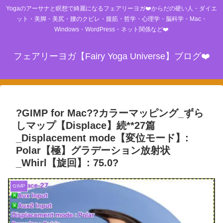
Yogaのアーサナと瞑想で綺麗になるフェアリーヨガ❤️からだの硬い人・ダイエ
ット・美脚・美尻・腰のクビレ・腹筋・哲学・心理学・脳科学・Mac・
Windows・WordPress・ネット関係など❤️
フェアリーヨガ【Fairy Yoga Universe】ブログ❤️
?GIMP for Mac??カラーマッピング_ずら
しマップ【Displace】続**27篇
_Displacement mode【変位モード】:
Polar【極】グラデーション放射状
_Whirl【旋回】: 75.0?
GIMP