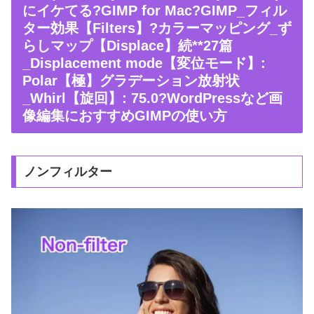
にイケてる?GIMP for Mac?GIMP_フィル
ター効果【Filters】?カラーマッピング_ず
らしマップ【Displace】続**27篇
_Displacement mode【変位モード】:
Polar【極】グラデーション放射状
_Whirl【旋回】: 75.0?WordPressなど画
像編集におすすめGIMPの使い方
ノンフィルター