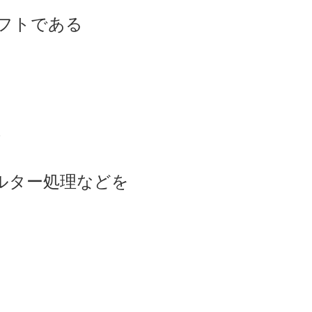
フトである
、
ルター処理などを