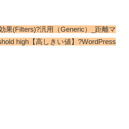
効果(Filters)?汎用（Generic）_距離マ
shold high【高しきい値】?WordPress