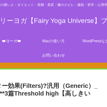
の硬い人・ダイエット・美脚・美尻・腰のクビレ・腹筋・哲学・心理学・脳科学・
ーヨガ【Fairy Yoga Universe】
❤️ヨーガ❤️
Macの使い方
WordPressな
お問い合わせ
ー効果(Filters)?汎用（Generic）_
*3篇Threshold high【高しきい