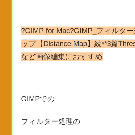
?GIMP for Mac?GIMP_フィルター
ップ【Distance Map】続**3篇Thre
など画像編集におすすめ
GIMPでの
フィルター処理の