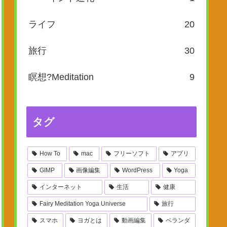
ライフ
20
旅行
30
瞑想?Meditation
9
タグ
How To
mac
フリーソフト
アプリ
GIMP
画像編集
WordPress
Yoga
インターネット
生活
健康
Fairy Meditation Yoga Universe
旅行
スマホ
ヨガとは
動画編集
ベランダ