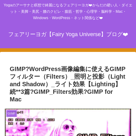
Yogaのアーサナと瞑想で綺麗になるフェアリーヨガ❤️からだの硬い人・ダイエ
ット・美脚・美尻・腰のクビレ・腹筋・哲学・心理学・脳科学・Mac・
Windows・WordPress・ネット関係など❤️
フェアリーヨガ【Fairy Yoga Universe】ブログ❤️
GIMP?WordPress画像編集に使えるGIMP
フィルター（Filters）_照明と投影（Light
and Shadow）_ライト効果【Lighting】
続**3篇?GIMP_Filters効果?GIMP for
Mac
GIMP