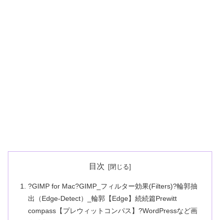
目次
?GIMP for Mac?GIMP_フィルター効果(Filters)?輪郭抽
出（Edge-Detect）_輪郭【Edge】続続篇Prewitt
compass【プレウィットコンパス】?WordPressなど画