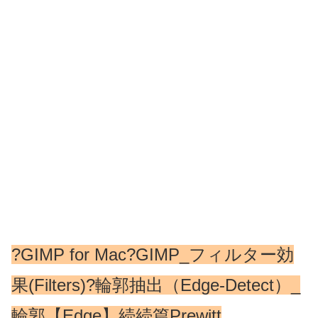
?GIMP for Mac?GIMP_フィルター効
果(Filters)?輪郭抽出（Edge-Detect）_
輪郭【Edge】続続篇Prewitt