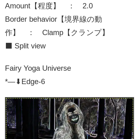
Amount【程度】 ： 2.0
Border behavior【境界線の動
作】 ： Clamp【クランプ】
⬛ Split view
Fairy Yoga Universe
*—⬇Edge-6