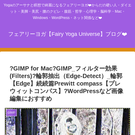
Yogaのアーサナと瞑想で綺麗になるフェアリーヨガ❤️からだの硬い人・ダイエ
ット・美脚・美尻・腰のクビレ・腹筋・哲学・心理学・脳科学・Mac・
Windows・WordPress・ネット関係など❤️
フェアリーヨガ【Fairy Yoga Universe】ブログ❤️
?GIMP for Mac?GIMP_フィルター効果
(Filters)?輪郭抽出（Edge-Detect）_輪郭
【Edge】続続篇Prewitt compass【プレ
ウィットコンパス】?WordPressなど画像
編集におすすめ
GIMP