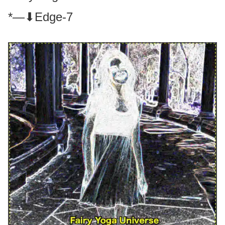
*—⬇Edge-7