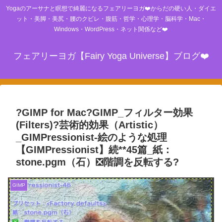
Yogaのアーサナと瞑想で綺麗になるフェアリーヨガ❤️からだの硬い人・ダイエ
ット・美脚・美尻・腰のクビレ・腹筋・哲学・心理学・脳科学・Mac・
Windows・WordPress・ネット関係など❤️
フェアリーヨガ【Fairy Yoga Universe】ブログ❤️
?GIMP for Mac?GIMP_フィルター効果
(Filters)?芸術的効果（Artistic）
_GIMPressionist-絵のような処理
【GIMPressionist】続**45篇_紙：
stone.pgm（石）❎階調を反転する?
GIMP