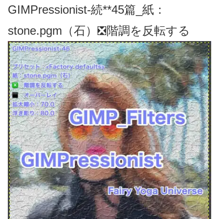
GIMPressionist-続**45篇_紙：
stone.pgm（石）❎階調を反転する