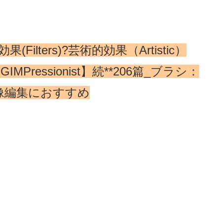
果(Filters)?芸術的効果（Artistic）
GIMPressionist】続**206篇_ブラシ：
sなど画像編集におすすめ