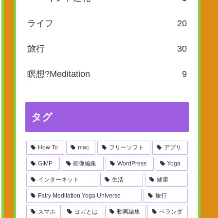
ライフ
20
旅行
30
瞑想?Meditation
9
タグ
How To
mac
フリーソフト
アプリ
GIMP
画像編集
WordPress
Yoga
インターネット
生活
健康
Fairy Meditation Yoga Universe
旅行
スマホ
ヨガとは
動画編集
ベランダ