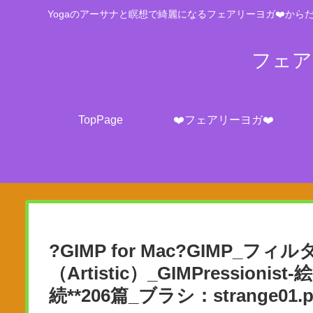
Yogaのアーサナと瞑想で綺麗になるフェアリーヨガ❤️からだ
フェアリ
TopPage
❤️フェアリーヨガ❤️
?GIMP for Mac?GIMP_フィル
（Artistic）_GIMPressioni
続**206篇_ブラシ：strange01.