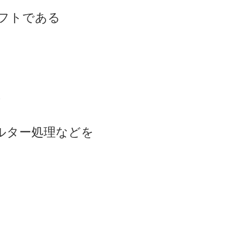
フトである
、
ルター処理などを