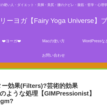
の硬い人・ダイエット・美脚・美尻・腰のクビレ・腹筋・哲学・心理学・脳科学・
ーヨガ【Fairy Yoga Universe】
❤️ヨーガ❤️
Macの使い方
WordPressな
お問い合わせ
ター効果(Filters)?芸術的効果
st-絵のような処理【GIMPressionist】
pgm?