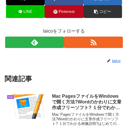
LINE
Pinterest
コピー
taicoをフォローする
taico
関連記事
Mac PagesファイルをWindows
mac
で開く方法?Wordのかわりに文章
作成フリーソフト? １分でわかる
画像説明?はじめての簡単Macデ
Mac PagesファイルをWindowsで開く方
ビューのMacの使い方?
法?Wordのかわりに文章作成フリーソフ
ト? １分でわかる画像説明?はじめての簡