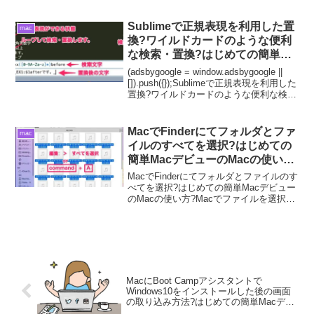
Mac標準アプリケーションのiTunesをご
利用されるといかがでしょうか？Macに
て、CDの取り込みが、M...
Sublimeで正規表現を利用した置
mac
換?ワイルドカードのような便利
な検索・置換?はじめての簡単
macデビューのmacの使い方?
(adsbygoogle = window.adsbygoogle ||
[]).push({});Sublimeで正規表現を利用した
置換?ワイルドカードのような便利な検
索・置換?はじめての簡単macデビューの
macの使い方?文字列に、ワイ...
MacでFinderにてフォルダとファ
mac
イルのすべてを選択?はじめての
簡単MacデビューのMacの使い
方?
MacでFinderにてフォルダとファイルのす
べてを選択?はじめての簡単Macデビュー
のMacの使い方?Macでファイルを選択す
るときに、Macに慣れてくるとショート
カットですばやく便利に操作できるので
すが、ショートカットに慣れていなくて
も...
MacにBoot Campアシスタントで
Windows10をインストールした後の画面
の取り込み方法?はじめての簡単Macデビ
ューのMacの使い方?