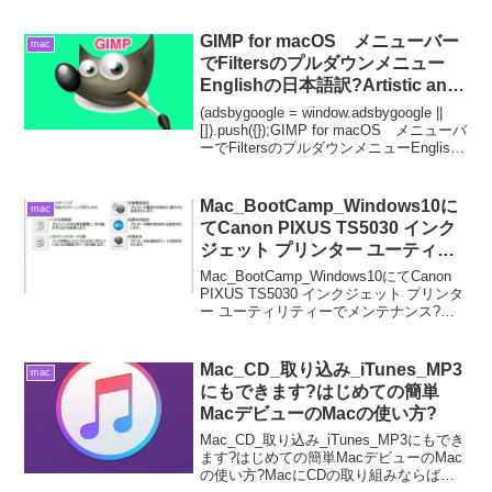
単MacデビューのMacの使い方?Mac
Pageのファイル形式 .pages は、
Windowsで開くことが...
GIMP for macOS メニューバー
mac
でFiltersのプルダウンメニュー
Englishの日本語訳?Artistic and
Decor（芸術的効果 と 装飾）篇?
(adsbygoogle = window.adsbygoogle ||
はじめての簡単macデビューの
[]).push({});GIMP for macOS メニューバ
ーでFiltersのプルダウンメニューEnglish
macの使い方?
の日本語訳?Artistic and Decor...
Mac_BootCamp_Windows10に
mac
てCanon PIXUS TS5030 インク
ジェット プリンター ユーティリ
ティーでメンテナンス?はじめて
Mac_BootCamp_Windows10にてCanon
の簡単MacデビューのMacの使い
PIXUS TS5030 インクジェット プリンタ
ー ユーティリティーでメンテナンス?は
方?
じめての簡単MacデビューのMacの使い
方?MacからBootCamp_Windows10上...
Mac_CD_取り込み_iTunes_MP3
mac
にもできます?はじめての簡単
MacデビューのMacの使い方?
Mac_CD_取り込み_iTunes_MP3にもでき
ます?はじめての簡単MacデビューのMac
の使い方?MacにCDの取り組みならば、