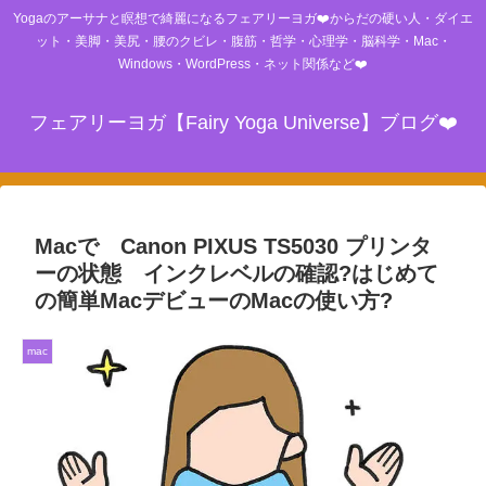
Yogaのアーサナと瞑想で綺麗になるフェアリーヨガ❤️からだの硬い人・ダイエ
ット・美脚・美尻・腰のクビレ・腹筋・哲学・心理学・脳科学・Mac・
Windows・WordPress・ネット関係など❤️
フェアリーヨガ【Fairy Yoga Universe】ブログ❤️
Macで Canon PIXUS TS5030 プリンタ
ーの状態 インクレベルの確認?はじめて
の簡単MacデビューのMacの使い方?
mac