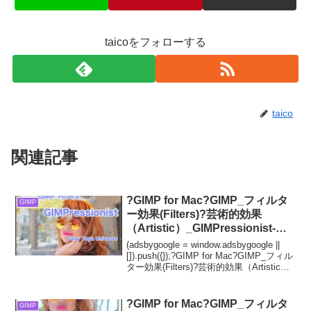
taicoをフォローする
taico
関連記事
?GIMP for Mac?GIMP_フィルタ
GIMP
ー効果(Filters)?芸術的効果
（Artistic）_GIMPressionist-絵
のような処理【GIMPressionist】
(adsbygoogle = window.adsbygoogle ||
続**156篇_ブラシ：
[]).push({});?GIMP for Mac?GIMP_フィル
ター効果(Filters)?芸術的効果（Artistic）
paper04.pgmガンマ?
_GIMPressionist-絵のよ...
?GIMP for Mac?GIMP_フィルタ
GIMP