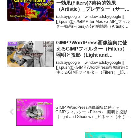
ー効果(Filters)?芸術的効果
（Artistic）_プレデター（サーモ
グラフィー画像処理）
(adsbygoogle = window.adsbygoogle ||
【Predator】続**7篇_❎ピクセル
[]).push({});?GIMP for Mac?GIMP_フィル
ター効果(Filters)?芸術的効果（Artistic）_
化_ピクセル量?
プレデター（サーモグラフィー画像処
理...
GIMP?WordPress画像編集に使
GIMP
えるGIMPフィルター（Filters）_
照明と投影（Light and
Shadow）_ドロップシャドウ
(adsbygoogle = window.adsbygoogle ||
【Drop Shadow】続**3篇?
[]).push({});GIMP?WordPress画像編集に
使えるGIMPフィルター（Filters）_照明
GIMP_Filters効果?GIMP for Mac
と投影（Light and Shadow）_ドロップ
シ...
GIMP?WordPress画像編集に使える
GIMPフィルター（Filters）_照明と投影
（Light and Shadow）_ビネット（小さな
飾り模様）【Vignette】続**3篇?
GIMP_Filters効果?GIMP for Mac