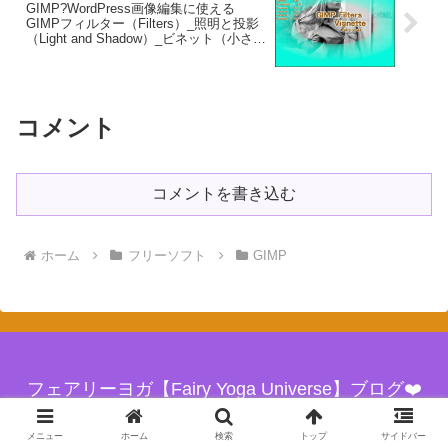
GIMP?WordPress画像編集に使える
GIMPフィルター（Filters）_照明と投影
（Light and Shadow）_ビネット（小さな
飾り模様）【Vignette】続**5篇Squeeze?
GIMP_Filters効果?GIMP for Mac
コメント
コメントを書き込む
ホーム
フリーソフト
GIMP
フェアリーヨガ【Fairy Yoga Universe】ブログ❤️
© 2018 フェアリーヨガ【Fairy Yoga Universe】ブログ❤️.
メニュー
ホーム
検索
トップ
サイドバー