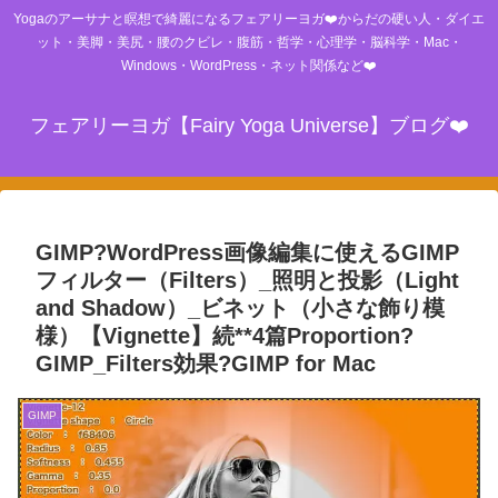
Yogaのアーサナと瞑想で綺麗になるフェアリーヨガ❤️からだの硬い人・ダイエ
ット・美脚・美尻・腰のクビレ・腹筋・哲学・心理学・脳科学・Mac・
Windows・WordPress・ネット関係など❤️
フェアリーヨガ【Fairy Yoga Universe】ブログ❤️
GIMP?WordPress画像編集に使えるGIMP
フィルター（Filters）_照明と投影（Light
and Shadow）_ビネット（小さな飾り模
様）【Vignette】続**4篇Proportion?
GIMP_Filters効果?GIMP for Mac
GIMP