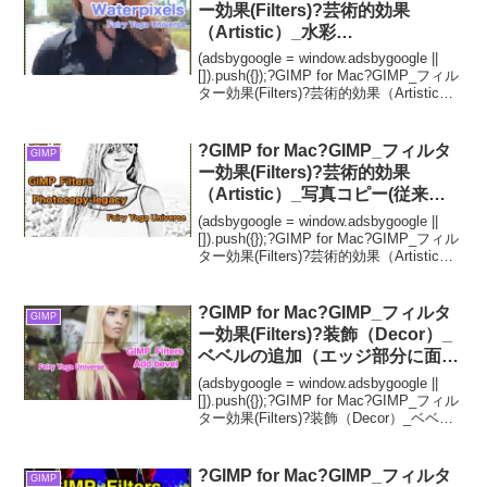
ー効果(Filters)?芸術的効果
（Artistic）_水彩
【Waterpixels】続**6篇Spatial
(adsbygoogle = window.adsbygoogle ||
regularization【空間正則化】①?
[]).push({});?GIMP for Mac?GIMP_フィル
ター効果(Filters)?芸術的効果（Artistic）_
水彩【Waterpixels】続**...
?GIMP for Mac?GIMP_フィルタ
GIMP
ー効果(Filters)?芸術的効果
（Artistic）_写真コピー(従来版)
【Photocopy(legacy)】続**6篇_
(adsbygoogle = window.adsbygoogle ||
黒の割合?
[]).push({});?GIMP for Mac?GIMP_フィル
ター効果(Filters)?芸術的効果（Artistic）_
写真コピー(従来版)【Photoco...
?GIMP for Mac?GIMP_フィルタ
GIMP
ー効果(Filters)?装飾（Decor）_
ベベルの追加（エッジ部分に面を
追加）【Add bevel】続**3篇_厚
(adsbygoogle = window.adsbygoogle ||
さ②?
[]).push({});?GIMP for Mac?GIMP_フィル
ター効果(Filters)?装飾（Decor）_ベベル
の追加（エッジ部分に面を追加）【Add
b...
?GIMP for Mac?GIMP_フィルタ
GIMP