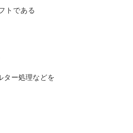
フトである
、
ルター処理などを