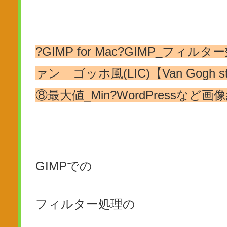
?GIMP for Mac?GIMP_フィルター効
ァン ゴッホ風(LIC)【Van Gogh s
⑧最大値_Min?WordPressな
GIMPでの
フィルター処理の