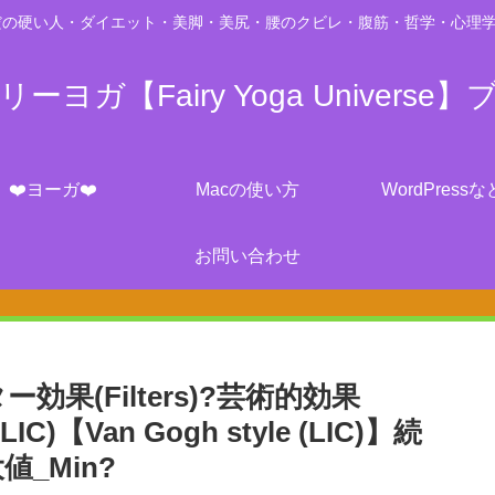
の硬い人・ダイエット・美脚・美尻・腰のクビレ・腹筋・哲学・心理学・脳科学・
ーヨガ【Fairy Yoga Universe】
❤️ヨーガ❤️
Macの使い方
WordPressな
お問い合わせ
ター効果(Filters)?芸術的効果
)【Van Gogh style (LIC)】続
_Min?