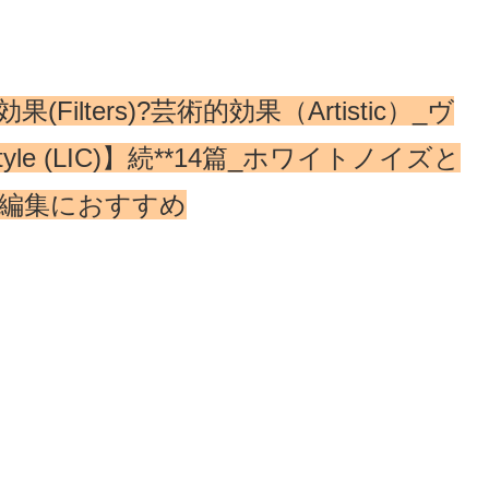
果(Filters)?芸術的効果（Artistic）_ヴ
tyle (LIC)】続**14篇_ホワイトノイズと
ど画像編集におすすめ