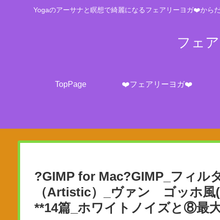
Yogaのアーサナと瞑想で綺麗になるフェアリーヨガ❤️からだ
フェアリ
TopPage
❤️フェアリーヨガ❤️
?GIMP for Mac?GIMP_フィル
（Artistic）_ヴァン ゴッホ風(LIC
**14篇_ホワイトノイズと⑧最大値