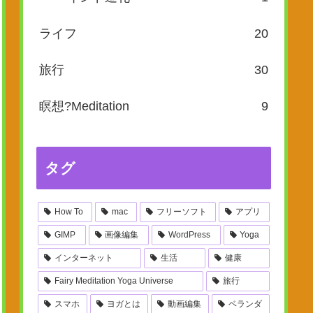
ライフ
20
旅行
30
瞑想?Meditation
9
タグ
How To
mac
フリーソフト
アプリ
GIMP
画像編集
WordPress
Yoga
インターネット
生活
健康
Fairy Meditation Yoga Universe
旅行
スマホ
ヨガとは
動画編集
ベランダ