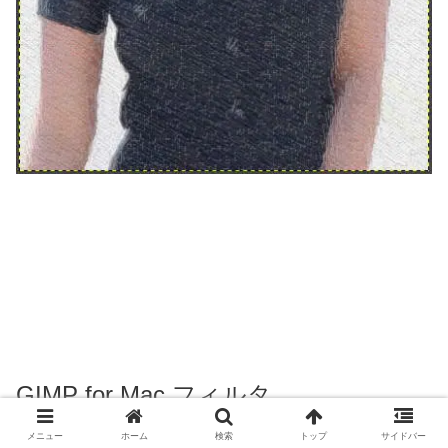
GIMP for Mac,フィルタ
ー,GIMPressionist,絵のような処
メニュー
ホーム
検索
トップ
サイドバー