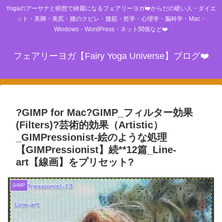
Yogaのアーサナと瞑想で綺麗になるフェアリーヨガ❤️からだの硬い人・ダイエ
ット・美脚・美尻・腰のクビレ・腹筋・哲学・心理学・脳科学・Mac・
Windows・WordPress・ネット関係など❤️
フェアリーヨガ【Fairy Yoga Universe】ブログ❤️
?GIMP for Mac?GIMP_フィルター効果
(Filters)?芸術的効果（Artistic）
_GIMPressionist-絵のような処理
【GIMPressionist】続**12篇_Line-
art【線画】をプリセット?
GIMP