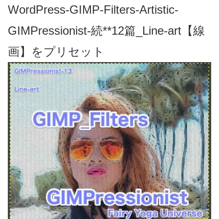
WordPress-GIMP-Filters-Artistic-
GIMPressionist-続**12篇_Line-art【線
画】をプリセット